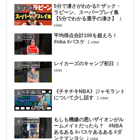
5分で凄さがわかる!! ザック・
NBAまにあ
ラビーン、スーパープレイ集
【5分でわかる選手の凄さ】
1
view
平均得点合計100を超えろ！
ニコラス武
#nba #バスケ
1 view
レイカーズのキャンプ初日
1
dunkman yoshi
view
《チキチキNBA》ジャモラント
チキチキ NBA TV
について少し話す
1 view
もしも機嫌の悪いザイオンがル
dunkman yoshi
ームメイトだったら？ #NBA
あるある #バスケあるある #ダ
ンクマンヨシ
1 view