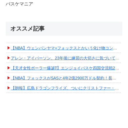
バスケマニア
オススメ記事
【NBA】ウェンバンヤマ+フォックスとかいう化け物コンビが爆誕してしまうwwwwwwwwww
アレン・アイバーソン、23年後に練習の大切さに気づいてしまうwwwwwwwwwwww
【天才女性ボーラー爆誕⁉︎】エンジョイバスケ四国交流戦2025 in 香川③ #エアボーズ #427
【NBA】フォックスがSASと4年2億2900万ドル契約！長期確保しPO進出へ期待高まる
【朗報】広島ドラゴンフライズ、ついにクリストファー・スミス獲得キタ━━━━(ﾟ∀ﾟ)━━━━!!