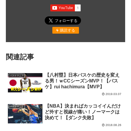
購読する
関連記事
【八村塁】日本バスケの歴史を変え
バスケマニア
る男！ｗCCシーズンMVP！【バス
ケ】rui hachimura【MVP】
2019.03.07
【NBA】決まればカッコイイんだけ
バスケマニア
ど外すと視線が痛い！ノーマークは
決めて！【ダンク失敗】
2018.08.26