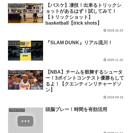
【バスケ】凄技！出来るトリックシ
バスケマニア
ョットがあるはず！試してみて！
【トリックショット】
basketball【trick shots】
2018.10.25
『SLAM DUNK』リアル流川！
バスケマニア
2025.11.20
【NBA】チームを鼓舞するシュータ
バスケマニア
ー！3ポイントコンテスト優勝もして
るよ！【クエンティンリチャードソ
ン】
2018.09.19
頭脳プレー！時間を有効活用
バスケマニア