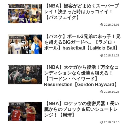
【NBA】観客がどよめくスーパープ
バスケマニア
レイ！決まった時はカッコイイ！
【パスフェイク】
2018.08.08
【バスケ】ボール3兄弟の末っ子！兄
バスケマニア
を超えるBIGガードへ。【ラメロ・
ボール】basketball【LaMelo Ball】
2018.11.28
【NBA】大ケガから復活！万全なコ
バスケマニア
ンディションなら優勝も狙える！
【ゴードン・ヘイワード】
Resurrection【Gordon Hayward】
2018.10.25
【NBA】ロケッツの秘密兵器！長い
バスケマニア
腕からのブロック＆広いシュートレ
ンジ！【周琦】
2018.09.10