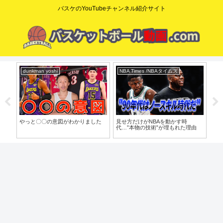
バスケのYouTubeチャンネル紹介サイト
dunkman yoshi
NBA Times /NBAタイムズ
コ
o」
やっと〇〇の意図がわかりました
見せ方だけがNBAを動かす時
【た
代…”本物の技術”が埋もれた理由
歩目