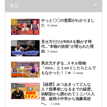
本日
やっと〇〇の意図がわかりまし
dunkman yoshi
た
4 views
見せ方だけがNBAを動かす時
NBA Times /NBAタイムズ
代..."本物の技術"が埋もれた理
由
3 views
異次元すぎる...スキル怪物
大井崇幹【おおいたかよし】
「nico」と１on１したらとんで
もなかった！！w
3 views
【経歴】みつあきってどんな
mituaki TV
人？指導者になるまでの経歴。
幼馴染から誘われてミニバス入
団。超弱小中学から強豪高校
へ。
1 view