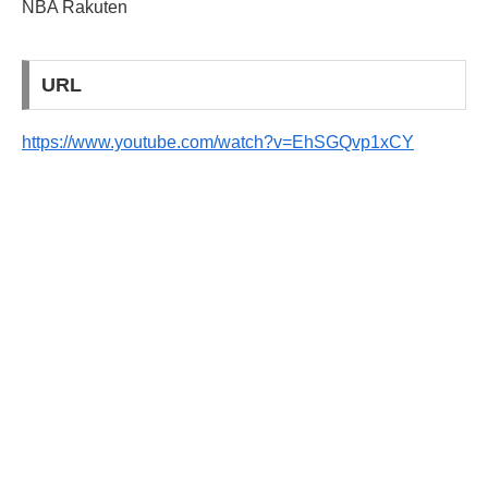
NBA Rakuten
URL
https://www.youtube.com/watch?v=EhSGQvp1xCY