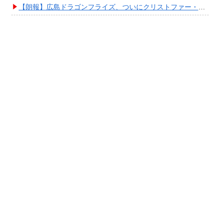
【朗報】広島ドラゴンフライズ、ついにクリストファー・スミス獲得キタ━━━━(ﾟ∀ﾟ)━━━━!!