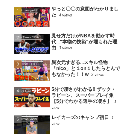
やっと〇〇の意図がわかりまし
dunkman yoshi
た
4 views
見せ方だけがNBAを動かす時
NBA Times /NBAタイムズ
代..."本物の技術"が埋もれた理
由
3 views
異次元すぎる...スキル怪物
大井崇幹【おおいたかよし】
「nico」と１on１したらとんで
もなかった！！w
3 views
5分で凄さがわかる!! ザック・
NBAまにあ
ラビーン、スーパープレイ集
【5分でわかる選手の凄さ】
1
view
レイカーズのキャンプ初日
1
dunkman yoshi
view