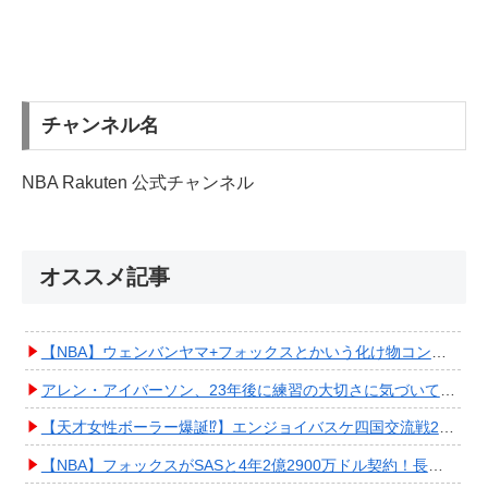
チャンネル名
NBA Rakuten 公式チャンネル
オススメ記事
【NBA】ウェンバンヤマ+フォックスとかいう化け物コンビが爆誕してしまうwwwwwwwwww
アレン・アイバーソン、23年後に練習の大切さに気づいてしまうwwwwwwwwwwww
【天才女性ボーラー爆誕⁉︎】エンジョイバスケ四国交流戦2025 in 香川③ #エアボーズ #427
【NBA】フォックスがSASと4年2億2900万ドル契約！長期確保しPO進出へ期待高まる