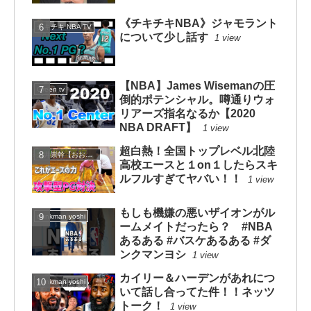
《チキチキNBA》ジャモラント
チキチキ NBA TV
について少し話す
1 view
【NBA】James Wisemanの圧
Green tv
倒的ポテンシャル。噂通りウォ
リアーズ指名なるか【2020
NBA DRAFT】
1 view
超白熱！全国トップレベル北陸
大井崇幹【おおいたかよし】
高校エースと１on１したらスキ
ルフルすぎてヤバい！！
1 view
もしも機嫌の悪いザイオンがル
dunkman yoshi
ームメイトだったら？ #NBA
あるある #バスケあるある #ダ
ンクマンヨシ
1 view
カイリー＆ハーデンがあれにつ
dunkman yoshi
いて話し合ってた件！！ネッツ
トーク！
1 view