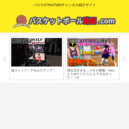
バスケのYouTubeチャンネル紹介サイト
dunkman yoshi
NBA Times /NBAタイムズ
コ
o」
やっと〇〇の意図がわかりました
見せ方だけがNBAを動かす時
【た
代…”本物の技術”が埋もれた理由
歩目