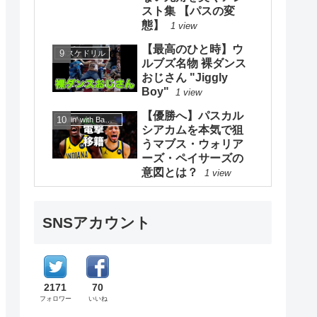
スト集 【パスの変
態】
1 view
【最高のひと時】ウ
バスケドリル
ルブズ名物 裸ダンス
おじさん "Jiggly
Boy"
1 view
【優勝へ】パスカル
Ballin' with Bamba【ボーリンウィズバンバ】
シアカムを本気で狙
うマブス・ウォリア
ーズ・ペイサーズの
意図とは？
1 view
SNSアカウント
2171
70
フォロワー
いいね