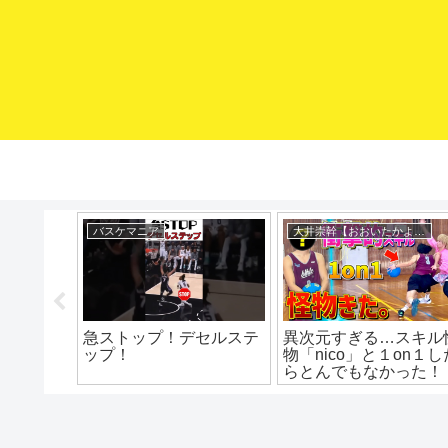
KYONOSUKE
mituaki TV
対コレや
Pistol Pass🔫🔫🔫🔫🔫
ローポスト攻め方3選
ールをも
#basketball #kyonosuke
 ミニバ
#バスケ #kpop #dance
バス上達
ミニバス