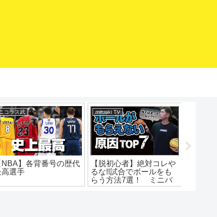
mituaki TV
エアボーズ【Airbowz 】
バスケマ
抜ける技！簡単アイザイ
【バスケ練習グッズ】ボ
急スト
アムーブ解説！ハーフタ
ールリターン（スポルデ
ップ！
ーンヘジテーション！ポ
ィング8352S）
イントと練習法！バスケ
SPALDING Basketball
練習方法！初心者でもう
Return エアボーズ#275
まくなる！