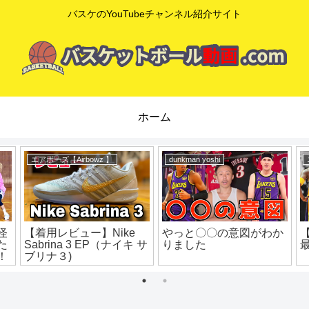
バスケのYouTubeチャンネル紹介サイト
ホーム
eHoops / イー・フープス
mituaki TV
カーメロ･アンソニー本
【知らなきゃ超損…】リ
人によるクイックシュー
バウンドのコツと超効果
トの極意
的な練習法を解説！ ミ
ニバス練習 ミニバス上
達 バスケ練習方法