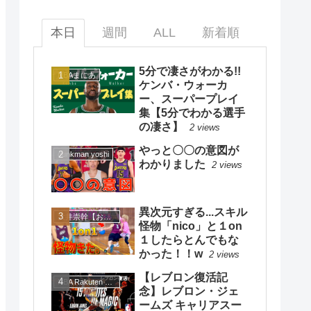
本日
週間
ALL
新着順
5分で凄さがわかる!!
NBAまにあ
ケンバ・ウォーカ
ー、スーパープレイ
集【5分でわかる選手
の凄さ】
2 views
やっと〇〇の意図が
dunkman yoshi
わかりました
2 views
異次元すぎる...スキル
大井崇幹【おおいたかよし】
怪物「nico」と１on
１したらとんでもな
かった！！w
2 views
【レブロン復活記
NBA Rakuten 公式チャンネル
念】レブロン・ジェ
ームズ キャリアスー