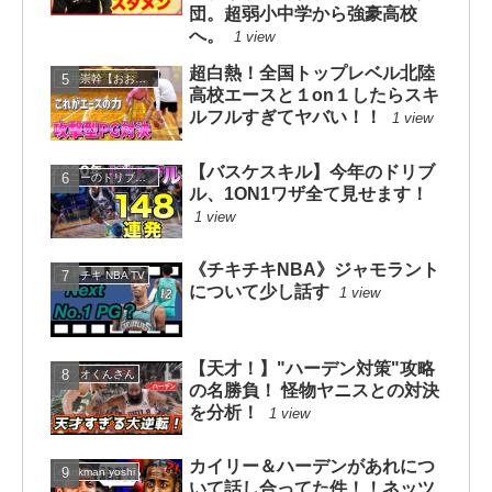
団。超弱小中学から強豪高校
へ。
1 view
超白熱！全国トップレベル北陸
大井崇幹【おおいたかよし】
高校エースと１on１したらスキ
ルフルすぎてヤバい！！
1 view
【バスケスキル】今年のドリブ
コニーのドリブルスクール
ル、1ON1ワザ全て見せます！
1 view
《チキチキNBA》ジャモラント
チキチキ NBA TV
について少し話す
1 view
【天才！】"ハーデン対策"攻略
カツオくんさん
の名勝負！ 怪物ヤニスとの対決
を分析！
1 view
カイリー＆ハーデンがあれにつ
dunkman yoshi
いて話し合ってた件！！ネッツ