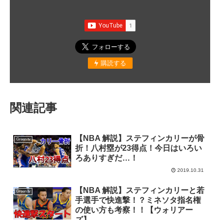
購読する
関連記事
【NBA 解説】ステフィンカリーが骨
Green tv
折！八村塁が23得点！今日はいろい
ろありすぎだ…！
2019.10.31
【NBA 解説】ステフィンカリーと若
Green tv
手選手で快進撃！？ミネソタ指名権
の使い方も考察！！【ウォリアー
ズ】