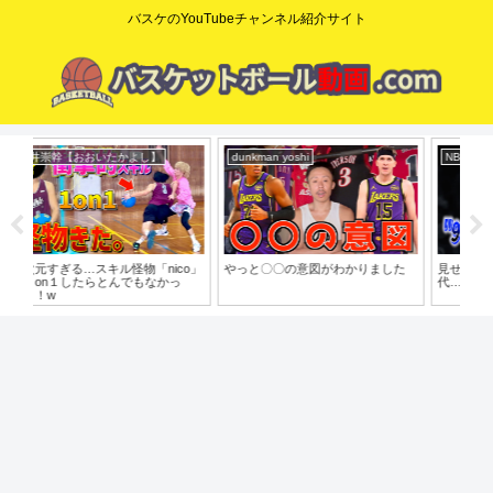
バスケのYouTubeチャンネル紹介サイト
dunkman yoshi
NBA Times /NBAタイムズ
コ
o」
やっと〇〇の意図がわかりました
見せ方だけがNBAを動かす時
【た
代…”本物の技術”が埋もれた理由
歩目