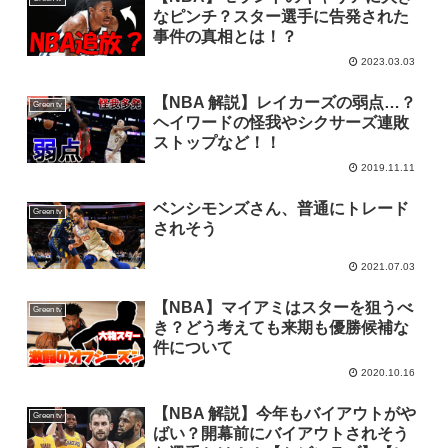
なピンチ？スター選手に告発された
事件の真相とは！？
2023.03.03
【NBA 解説】レイカーズの弱点…？
Green tv
ヘイワードの怪我やシクサーズ連敗
ストップなど！！
2019.11.11
ベンシモンズさん、普通にトレード
Green tv
されそう
2021.07.03
【NBA】マイアミはスターを狙うべ
Green tv
き？どう考えても来期も優勝候補な
件について
2020.10.16
【NBA 解説】今年もバイアウトがや
Green tv
ばい？開幕前にバイアウトされそう