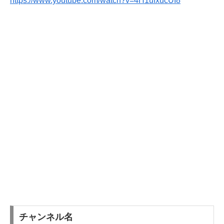
https://www.youtube.com/watch?v=4H1ufxucUI8
チャンネル名