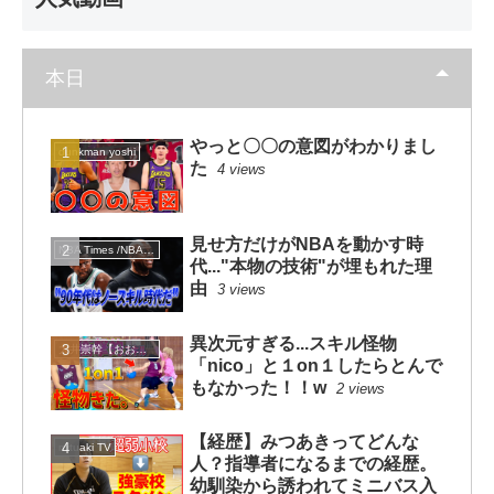
本日
やっと〇〇の意図がわかりまし
dunkman yoshi
た
4 views
見せ方だけがNBAを動かす時
NBA Times /NBAタイムズ
代..."本物の技術"が埋もれた理
由
3 views
異次元すぎる...スキル怪物
大井崇幹【おおいたかよし】
「nico」と１on１したらとんで
もなかった！！w
2 views
【経歴】みつあきってどんな
mituaki TV
人？指導者になるまでの経歴。
幼馴染から誘われてミニバス入