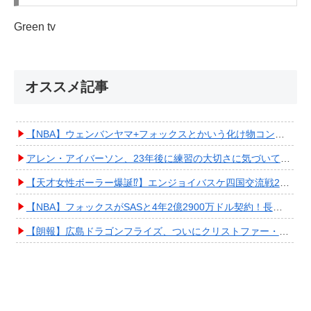
Green tv
オススメ記事
【NBA】ウェンバンヤマ+フォックスとかいう化け物コンビが爆誕してしまうwwwwwwwwww
アレン・アイバーソン、23年後に練習の大切さに気づいてしまうwwwwwwwwwwww
【天才女性ボーラー爆誕⁉︎】エンジョイバスケ四国交流戦2025 in 香川③ #エアボーズ #427
【NBA】フォックスがSASと4年2億2900万ドル契約！長期確保しPO進出へ期待高まる
【朗報】広島ドラゴンフライズ、ついにクリストファー・スミス獲得キタ━━━━(ﾟ∀ﾟ)━━━━!!