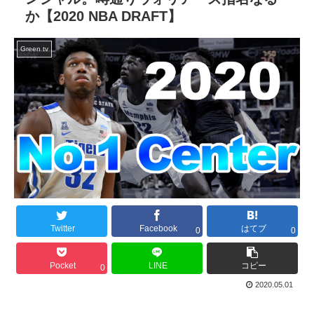
か【2020 NBA DRAFT】
Green tv
Twitter
Facebook
はてブ
0
0
Pocket
LINE
コピー
0
2020.05.01