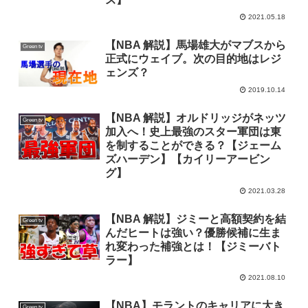
2021.05.18
【NBA 解説】馬場雄大がマブスから
Green tv
正式にウェイブ。次の目的地はレジ
ェンズ？
2019.10.14
【NBA 解説】オルドリッジがネッツ
Green tv
加入へ！史上最強のスター軍団は東
を制することができる？【ジェーム
ズハーデン】【カイリーアービン
グ】
2021.03.28
【NBA 解説】ジミーと高額契約を結
Green tv
んだヒートは強い？優勝候補に生ま
れ変わった補強とは！【ジミーバト
ラー】
2021.08.10
【NBA】モラントのキャリアに大き
Green tv