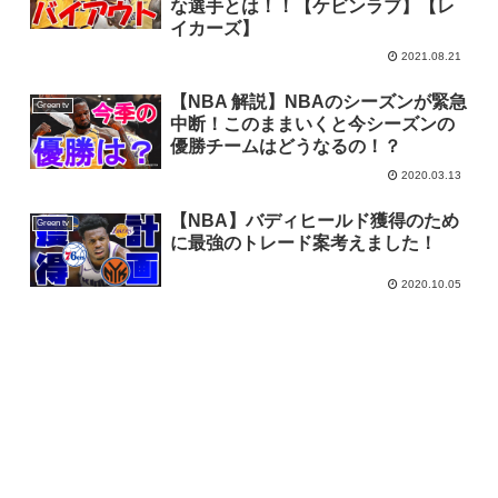
な選手とは！！【ケビンラブ】【レ
イカーズ】
2021.08.21
【NBA 解説】NBAのシーズンが緊急
Green tv
中断！このままいくと今シーズンの
優勝チームはどうなるの！？
2020.03.13
【NBA】バディヒールド獲得のため
Green tv
に最強のトレード案考えました！
2020.10.05