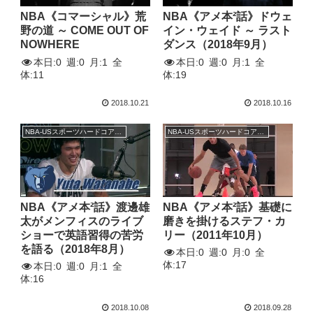
NBA《コマーシャル》荒
NBA《アメ本²話》ドウェ
野の道 ～ COME OUT OF
イン・ウェイド ～ ラスト
NOWHERE
ダンス（2018年9月）
本日:
0
週:
0
月:
1
全
本日:
0
週:
0
月:
1
全
体:
11
体:
19
2018.10.21
2018.10.16
NBA-USスポーツハードコアトーク
NBA-USスポーツハードコアトーク
NBA《アメ本²話》渡邊雄
NBA《アメ本²話》基礎に
太がメンフィスのライブ
磨きを掛けるステフ・カ
ショーで英語習得の苦労
リー（2011年10月）
を語る（2018年8月）
本日:
0
週:
0
月:
0
全
体:
17
本日:
0
週:
0
月:
1
全
体:
16
2018.10.08
2018.09.28