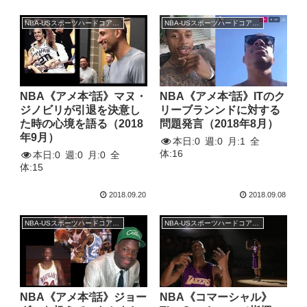
NBA-USスポーツハードコアトーク
NBA-USスポーツハードコアトーク
NBA《アメ本²話》マヌ・
NBA《アメ本²話》ITのク
ジノビリが引退を決意し
リーブランンドに対する
た時の心境を語る（2018
問題発言（2018年8月）
年9月）
本日:
0
週:
0
月:
1
全
体:
16
本日:
0
週:
0
月:
0
全
体:
15
2018.09.20
2018.09.08
NBA-USスポーツハードコアトーク
NBA-USスポーツハードコアトーク
NBA《アメ本²話》ジョー
NBA《コマーシャル》