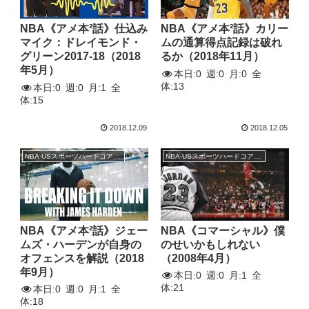
NBA《アメ本²話》仕込み
NBA《アメ本²話》カリー
マイク：ドレイモンド・
ムの通算得点記録は破れ
グリーン2017-18（2018
るか（2018年11月）
年5月）
本日:
0
週:
0
月:
0
全
体:
13
本日:
0
週:
0
月:
1
全
体:
15
2018.12.09
2018.12.05
NBA-USスポーツハードコアトーク
NBA-USスポーツハードコアトーク
NBA《アメ本²話》ジェー
NBA《コマーシャル》僕
ムズ・ハーデンが自身の
のせいかもしれない
オフェンスを解説（2018
（2008年4月）
年9月）
本日:
0
週:
0
月:
1
全
体:
21
本日:
0
週:
0
月:
1
全
体:
18