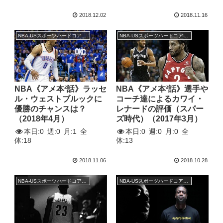
2018.12.02
2018.11.16
NBA-USスポーツハードコアトーク
NBA-USスポーツハードコアトーク
NBA《アメ本²話》ラッセ
NBA《アメ本²話》選手や
ル・ウェストブルックに
コーチ達によるカワイ・
優勝のチャンスは？
レナードの評価（スパー
（2018年4月）
ズ時代）（2017年3月）
本日:
0
週:
0
月:
1
全
本日:
0
週:
0
月:
0
全
体:
18
体:
13
2018.11.06
2018.10.28
NBA-USスポーツハードコアトーク
NBA-USスポーツハードコアトーク