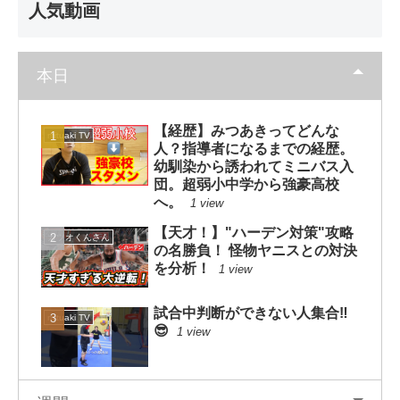
人気動画
本日
【経歴】みつあきってどんな
mituaki TV
人？指導者になるまでの経歴。
幼馴染から誘われてミニバス入
団。超弱小中学から強豪高校
へ。
1 view
【天才！】"ハーデン対策"攻略
カツオくんさん
の名勝負！ 怪物ヤニスとの対決
を分析！
1 view
試合中判断ができない人集合‼️
mituaki TV
😎
1 view