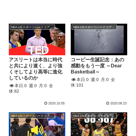
NBA-USスポーツハードコアトーク
NBA-USスポーツハードコアトーク
アスリートは本当に時代
コービー生誕記念：あの
と共により速く、より強
感動をもう一度 ～Dear
くそしてより高等に進化
Basketball～
しているのか
本日:
0
週:
0
月:
0
全
体:
101
本日:
0
週:
0
月:
0
全
体:
82
2020.10.05
2020.08.23
NBA-USスポーツハードコアトーク
NBA-USスポーツハードコアトーク