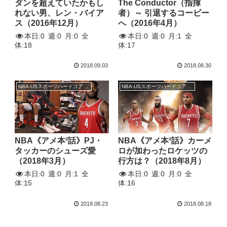
ダンを超えていたかもし
The Conductor（指揮
れない男、レン・バイア
者）～ 引退するコービー
ス（2016年12月）
へ（2016年4月）
本日:
0
週:
0
月:
0
全
本日:
0
週:
0
月:
1
全
体:
18
体:
17
2018.09.03
2018.08.30
NBA-USスポーツハードコアトーク
NBA-USスポーツハードコアトーク
NBA《アメ本²話》PJ・
NBA《アメ本²話》カーメ
タッカーのシューズ愛
ロが加わったロケッツの
（2018年3月）
行方は？（2018年8月）
本日:
0
週:
0
月:
1
全
本日:
0
週:
0
月:
0
全
体:
15
体:
16
2018.08.23
2018.08.18