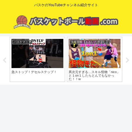
バスケのYouTubeチャンネル紹介サイト
バスケマニア
大井崇幹【おおいたかよし】
du
？指
急ストップ！デセルステップ！
異次元すぎる…スキル怪物「nico」
や
から
と１on１したらとんでもなかっ
中学
た！！w